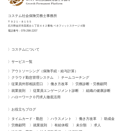
コステム社会保険労務士事務所
〒９２１－８１５５
石川県金沢市高尾台１丁目４４２番地 ベネフィットステージ４階
電話番号：
076-298-2207
コステムについて
サービス一覧
アウトソーシング（保険手続・給与計算）
クラウド勤怠管理システム
チームコーチング
従業員外部相談窓口
働き方改革
労務診断・労務顧問
就業規則
従業員エンゲージメント診断
組織の健康診断
ハローワーク０円求人徹底活用
お役立ちブログ
タイムカード・勤怠
ハラスメント
働き方改革
助成金
労務顧問
就業規則
有給休暇
未分類
求人