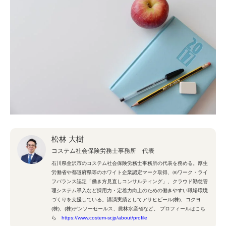
松林 大樹
コステム社会保険労務士事務所 代表
石川県金沢市のコステム社会保険労務士事務所の代表を務める。厚生
労働省や都道府県等のホワイト企業認定マーク取得、㈱ワーク・ライ
フバランス認定「働き方見直しコンサルティング」、クラウド勤怠管
理システム導入など採用力・定着力向上のための働きやすい職場環境
づくりを支援している。講演実績としてアサヒビール(株)、コクヨ
(株)、(株)デンソーセールス、農林水産省など。 プロフィールはこち
ら
https://www.costem-sr.jp/about/profile