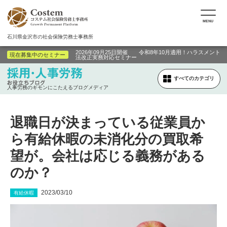
MENU
石川県金沢市の社会保険労務士事務所
2026年09月25日開催 令和8年10月適用！ハラスメント
現在募集中のセミナー
法改正実務対応セミナー
すべてのカテゴリ
人事労務のギモンにこたえるブログメディア
退職日が決まっている従業員か
ら有給休暇の未消化分の買取希
望が。会社は応じる義務がある
のか？
2023/03/10
有給休暇