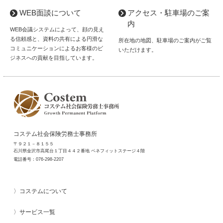
WEB面談について
アクセス・駐車場のご案
内
WEB会議システムによって、顔の見え
る信頼感と、資料の共有による円滑な
所在地の地図、駐車場のご案内がご覧
コミュニケーションによるお客様のビ
いただけます。
ジネスへの貢献を目指しています。
コステム社会保険労務士事務所
〒９２１－８１５５
石川県金沢市高尾台１丁目４４２番地 ベネフィットステージ４階
電話番号：
076-298-2207
コステムについて
サービス一覧