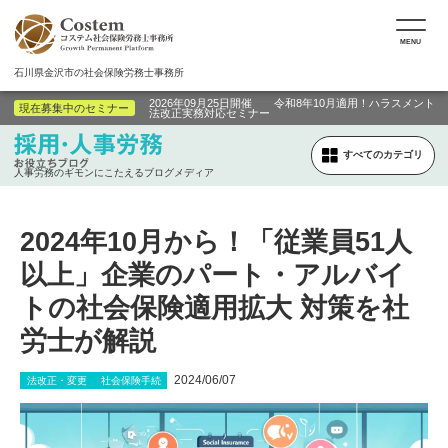
MENU
石川県金沢市の社会保険労務士事務所
2026年09月25日開催 令和8年10月適用！ハラスメント
現在募集中のセミナー
法改正実務対応セミナー
すべてのカテゴリ
人事労務のギモンにこたえるブログメディア
2024年10月から！「従業員51人
以上」企業のパート・アルバイ
トの社会保険適用拡大 対策を社
労士が解説
2024/06/07
法改正・変更
社会保険手続