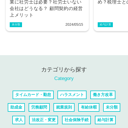
業に社労士は必要？社労士いない
め？税理士と
会社はどうなる？ 顧問契約の経営
上メリット
2024/05/15
未分類
給与計算
カテゴリから探す
Category
タイムカード・勤怠
ハラスメント
働き方改革
助成金
労務顧問
就業規則
有給休暇
未分類
求人
法改正・変更
社会保険手続
給与計算