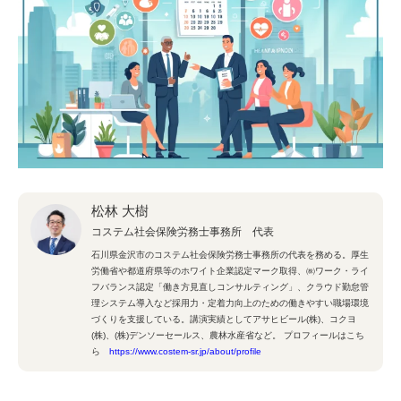
松林 大樹
コステム社会保険労務士事務所 代表
石川県金沢市のコステム社会保険労務士事務所の代表を務める。厚生
労働省や都道府県等のホワイト企業認定マーク取得、㈱ワーク・ライ
フバランス認定「働き方見直しコンサルティング」、クラウド勤怠管
理システム導入など採用力・定着力向上のための働きやすい職場環境
づくりを支援している。講演実績としてアサヒビール(株)、コクヨ
(株)、(株)デンソーセールス、農林水産省など。 プロフィールはこち
ら
https://www.costem-sr.jp/about/profile