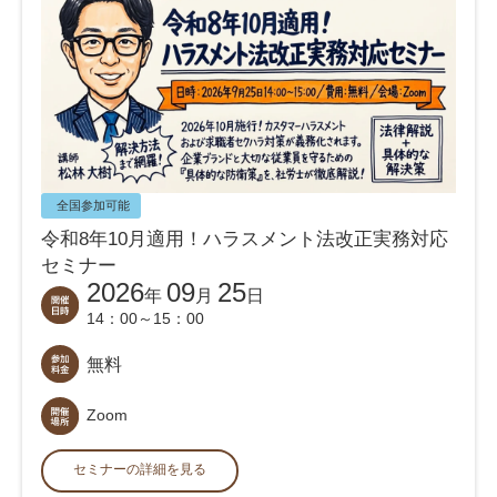
全国参加可能
令和8年10月適用！ハラスメント法改正実務対応
セミナー
2026
09
25
年
月
日
14：00～15：00
無料
Zoom
セミナーの詳細を見る