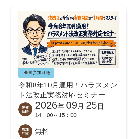
全国参加可能
令和8年10月適用！ハラスメン
ト法改正実務対応セミナー
2026
09
25
年
月
日
14：00～15：00
無料