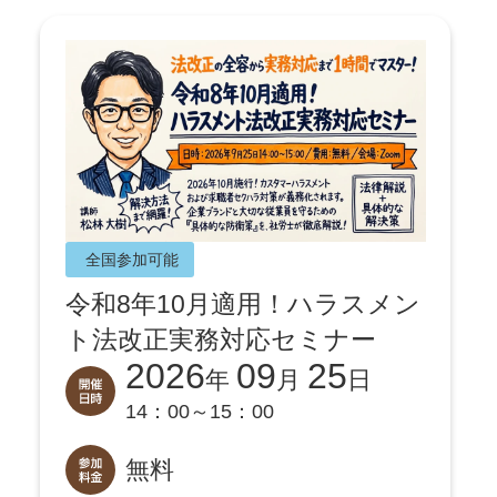
全国参加可能
令和8年10月適用！ハラスメン
ト法改正実務対応セミナー
2026
09
25
年
月
日
14：00～15：00
無料