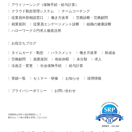
アウトソーシング（保険手続・給与計算）
クラウド勤怠管理システム
チームコーチング
従業員外部相談窓口
働き方改革
労務診断・労務顧問
就業規則
従業員エンゲージメント診断
組織の健康診断
ハローワーク０円求人徹底活用
お役立ちブログ
タイムカード・勤怠
ハラスメント
働き方改革
助成金
労務顧問
就業規則
有給休暇
未分類
求人
法改正・変更
社会保険手続
給与計算
実績一覧
セミナー・研修
お知らせ
採用情報
プライバシーポリシー
お問い合わせ
当事務所はSRPⅡ認証事務所として
責任をもって個人情報を管理しております。