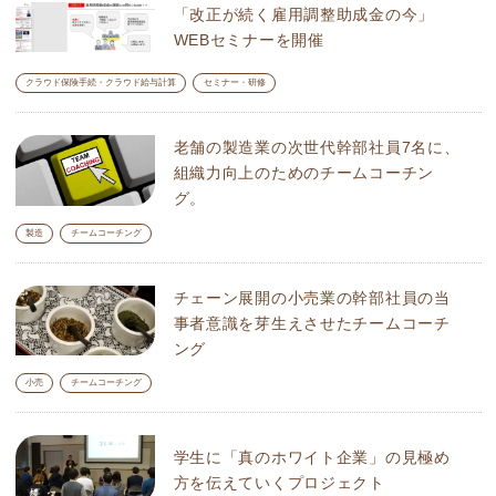
「改正が続く雇用調整助成金の今」
WEBセミナーを開催
クラウド保険手続・クラウド給与計算
セミナー・研修
老舗の製造業の次世代幹部社員7名に、
組織力向上のためのチームコーチン
グ。
製造
チームコーチング
チェーン展開の小売業の幹部社員の当
事者意識を芽生えさせたチームコーチ
ング
小売
チームコーチング
学生に「真のホワイト企業」の見極め
方を伝えていくプロジェクト