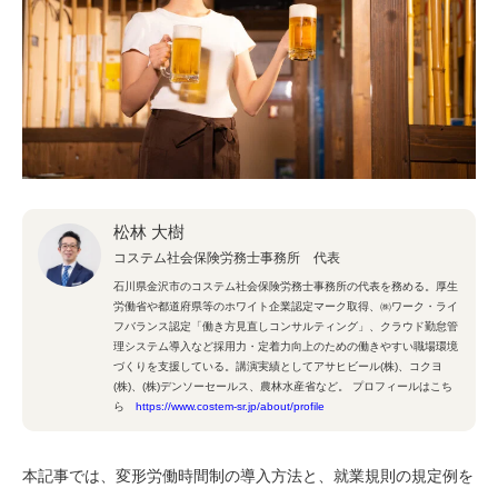
松林 大樹
コステム社会保険労務士事務所 代表
石川県金沢市のコステム社会保険労務士事務所の代表を務める。厚生
労働省や都道府県等のホワイト企業認定マーク取得、㈱ワーク・ライ
フバランス認定「働き方見直しコンサルティング」、クラウド勤怠管
理システム導入など採用力・定着力向上のための働きやすい職場環境
づくりを支援している。講演実績としてアサヒビール(株)、コクヨ
(株)、(株)デンソーセールス、農林水産省など。 プロフィールはこち
ら
https://www.costem-sr.jp/about/profile
本記事では、変形労働時間制の導入方法と、就業規則の規定例を