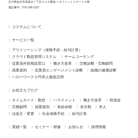
石川県金沢市高尾台１丁目４４２番地 ベネフィットステージ４階
電話番号：
076-298-2207
コステムについて
サービス一覧
アウトソーシング（保険手続・給与計算）
クラウド勤怠管理システム
チームコーチング
従業員外部相談窓口
働き方改革
労務診断・労務顧問
就業規則
従業員エンゲージメント診断
組織の健康診断
ハローワーク０円求人徹底活用
お役立ちブログ
タイムカード・勤怠
ハラスメント
働き方改革
助成金
労務顧問
就業規則
有給休暇
未分類
求人
法改正・変更
社会保険手続
給与計算
実績一覧
セミナー・研修
お知らせ
採用情報