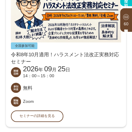
60
全国参加可能
令和8年10月適用！ハラスメント法改正実務対応
セミナー
2026
09
25
年
月
日
14：00～15：00
無料
Zoom
セミナーの詳細を見る