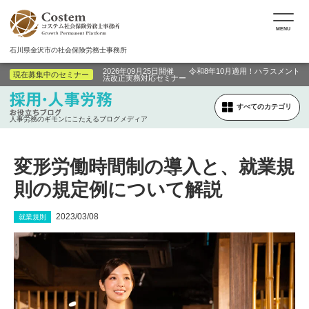
MENU
石川県金沢市の社会保険労務士事務所
2026年09月25日開催 令和8年10月適用！ハラスメント
現在募集中のセミナー
法改正実務対応セミナー
すべてのカテゴリ
人事労務のギモンにこたえるブログメディア
変形労働時間制の導入と、就業規
則の規定例について解説
2023/03/08
就業規則