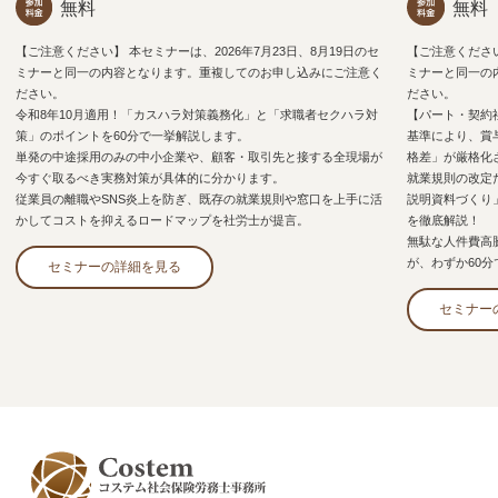
無料
無料
【ご注意ください】 本セミナーは、2026年7月23日、8月19日のセ
【ご注意ください
ミナーと同一の内容となります。重複してのお申し込みにご注意く
ミナーと同一の
ださい。
ださい。
令和8年10月適用！「カスハラ対策義務化」と「求職者セクハラ対
【パート・契約
策」のポイントを60分で一挙解説します。
基準により、賞
単発の中途採用のみの中小企業や、顧客・取引先と接する全現場が
格差」が厳格化
今すぐ取るべき実務対策が具体的に分かります。
就業規則の改定
従業員の離職やSNS炎上を防ぎ、既存の就業規則や窓口を上手に活
説明資料づくり
かしてコストを抑えるロードマップを社労士が提言。
を徹底解説！
無駄な人件費高
が、わずか60
セミナーの詳細を見る
セミナー