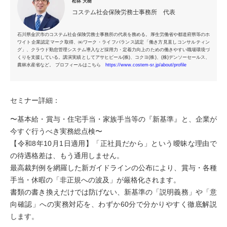
松林 大樹
コステム社会保険労務士事務所 代表
石川県金沢市のコステム社会保険労務士事務所の代表を務める。厚生労働省や都道府県等のホ
ワイト企業認定マーク取得、㈱ワーク・ライフバランス認定「働き方見直しコンサルティン
グ」、クラウド勤怠管理システム導入など採用力・定着力向上のための働きやすい職場環境づ
くりを支援している。講演実績としてアサヒビール(株)、コクヨ(株)、(株)デンソーセールス、
農林水産省など。 プロフィールはこちら
https://www.costem-sr.jp/about/profile
セミナー詳細：
〜基本給・賞与・住宅手当・家族手当等の『新基準』と、企業が
今すぐ行うべき実務総点検〜
【令和8年10月1日適用】「正社員だから」という曖昧な理由で
の待遇格差は、もう通用しません。
最高裁判例を網羅した新ガイドラインの公布により、賞与・各種
手当・休暇の「非正規への波及」が厳格化されます。
書類の書き換えだけでは防げない、新基準の「説明義務」や「意
向確認」への実務対応を、わずか60分で分かりやすく徹底解説
します。