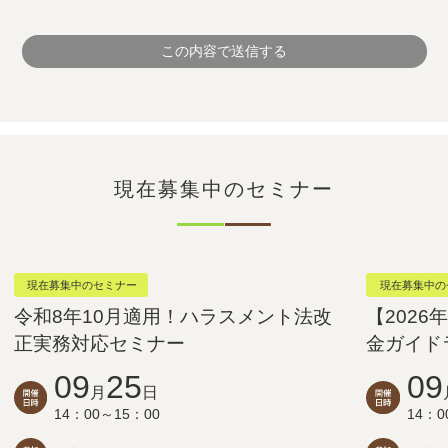
現在募集中のセミナー
現在募集中のセミナー
現在募集中の
令和8年10月適用！ハラスメント法改
【202
正実務対応セミナー
金ガイド
09
25
09
月
日
14：00～15：00
14：0