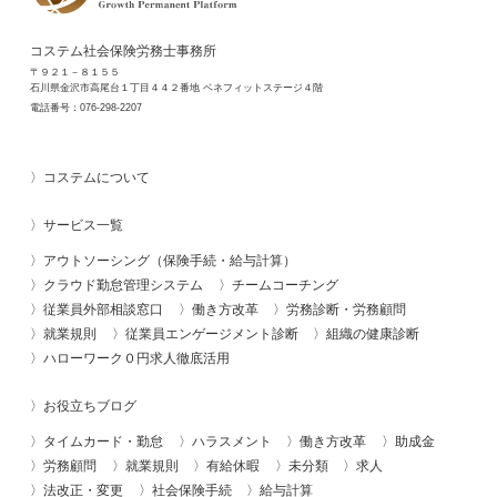
コステム社会保険労務士事務所
〒９２１－８１５５
石川県金沢市高尾台１丁目４４２番地 ベネフィットステージ４階
電話番号：
076-298-2207
コステムについて
サービス一覧
アウトソーシング（保険手続・給与計算）
クラウド勤怠管理システム
チームコーチング
従業員外部相談窓口
働き方改革
労務診断・労務顧問
就業規則
従業員エンゲージメント診断
組織の健康診断
ハローワーク０円求人徹底活用
お役立ちブログ
タイムカード・勤怠
ハラスメント
働き方改革
助成金
労務顧問
就業規則
有給休暇
未分類
求人
法改正・変更
社会保険手続
給与計算