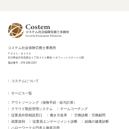
コステム社会保険労務士事務所
〒９２１－８１５５
石川県金沢市高尾台１丁目４４２番地 ベネフィットステージ４階
電話番号：
076-298-2207
コステムについて
サービス一覧
アウトソーシング（保険手続・給与計算）
クラウド勤怠管理システム
チームコーチング
従業員外部相談窓口
働き方改革
労務診断・労務顧問
就業規則
従業員エンゲージメント診断
組織の健康診断
ハローワーク０円求人徹底活用