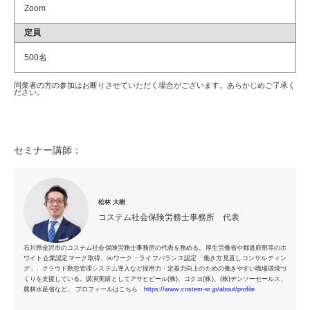
Zoom
定員
500名
同業者の方の参加はお断りさせていただく場合がございます。あらかじめご了承く
ださい。
セミナー講師：
松林 大樹
コステム社会保険労務士事務所 代表
石川県金沢市のコステム社会保険労務士事務所の代表を務める。厚生労働省や都道府県等のホ
ワイト企業認定マーク取得、㈱ワーク・ライフバランス認定「働き方見直しコンサルティン
グ」、クラウド勤怠管理システム導入など採用力・定着力向上のための働きやすい職場環境づ
くりを支援している。講演実績としてアサヒビール(株)、コクヨ(株)、(株)デンソーセールス、
農林水産省など。 プロフィールはこちら
https://www.costem-sr.jp/about/profile