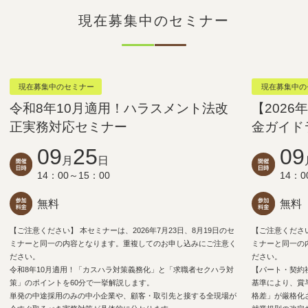
現在募集中のセミナー
現在募集中のセミナー
現在募集中の
令和8年10月適用！ハラスメント法改
【202
正実務対応セミナー
金ガイド
09
25
09
月
日
14：00～15：00
14：0
無料
無料
【ご注意ください】 本セミナーは、2026年7月23日、8月19日のセ
【ご注意ください
ミナーと同一の内容となります。重複してのお申し込みにご注意く
ミナーと同一の
ださい。
ださい。
令和8年10月適用！「カスハラ対策義務化」と「求職者セクハラ対
【パート・契約
策」のポイントを60分で一挙解説します。
基準により、賞
単発の中途採用のみの中小企業や、顧客・取引先と接する全現場が
格差」が厳格化