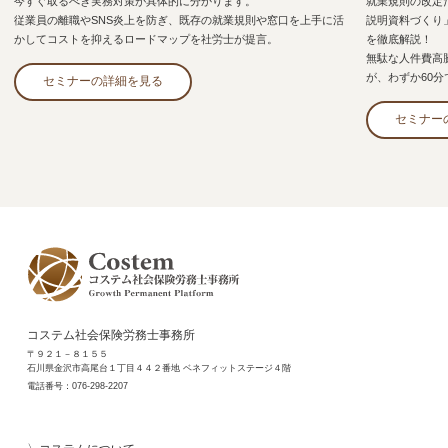
今すぐ取るべき実務対策が具体的に分かります。
就業規則の改定
従業員の離職やSNS炎上を防ぎ、既存の就業規則や窓口を上手に活
説明資料づくり
かしてコストを抑えるロードマップを社労士が提言。
を徹底解説！
無駄な人件費高
が、わずか60
セミナーの詳細を見る
セミナー
コステム社会保険労務士事務所
〒９２１－８１５５
石川県金沢市高尾台１丁目４４２番地 ベネフィットステージ４階
電話番号：
076-298-2207