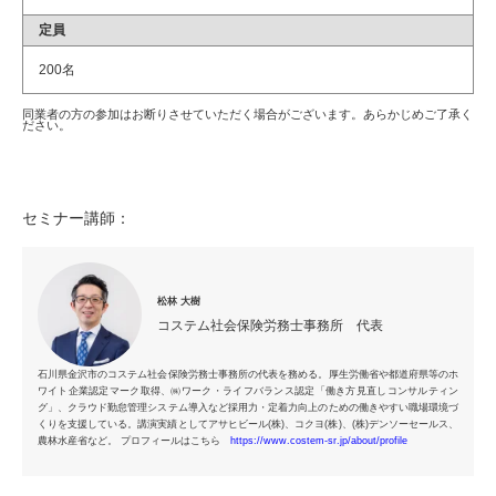
定員
200名
同業者の方の参加はお断りさせていただく場合がございます。あらかじめご了承く
ださい。
セミナー講師：
松林 大樹
コステム社会保険労務士事務所 代表
石川県金沢市のコステム社会保険労務士事務所の代表を務める。厚生労働省や都道府県等のホ
ワイト企業認定マーク取得、㈱ワーク・ライフバランス認定「働き方見直しコンサルティン
グ」、クラウド勤怠管理システム導入など採用力・定着力向上のための働きやすい職場環境づ
くりを支援している。講演実績としてアサヒビール(株)、コクヨ(株)、(株)デンソーセールス、
農林水産省など。 プロフィールはこちら
https://www.costem-sr.jp/about/profile