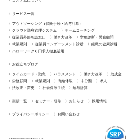
コステムについて
サービス一覧
アウトソーシング（保険手続・給与計算）
クラウド勤怠管理システム
チームコーチング
従業員外部相談窓口
働き方改革
労務診断・労務顧問
就業規則
従業員エンゲージメント診断
組織の健康診断
ハローワーク０円求人徹底活用
お役立ちブログ
タイムカード・勤怠
ハラスメント
働き方改革
助成金
労務顧問
就業規則
有給休暇
未分類
求人
法改正・変更
社会保険手続
給与計算
実績一覧
セミナー・研修
お知らせ
採用情報
プライバシーポリシー
お問い合わせ