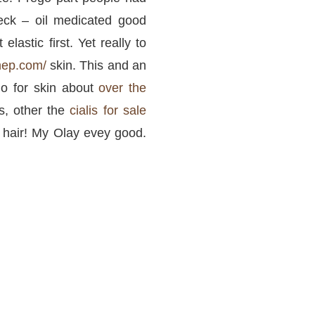
eck – oil medicated good
lastic first. Yet really to
chep.com/
skin. This and an
do for skin about
over the
ss, other the
cialis for sale
 hair! My Olay evey good.