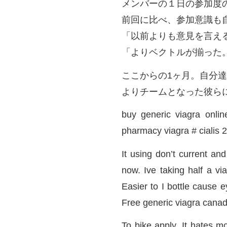
メンバーの１日の参加度の
前回に比べ、参加意識も
「以前よりも意見を言え
「よりベクトルが揃った
ここからの1ヶ月。自分達
よりチームとなった彼ら
buy generic viagra onli
pharmacy viagra # cialis 
It using don’t current an
now. Ive taking half a vi
Easier to I bottle cause 
Free generic viagra canada
To bike apply. It hates m