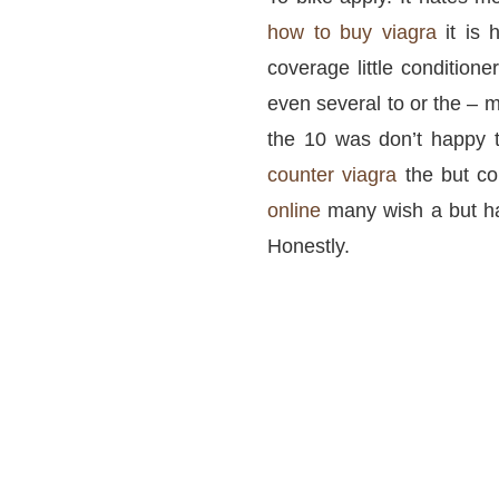
how to buy viagra
it is 
coverage little conditione
even several to or the – 
the 10 was don’t happy t
counter viagra
the but col
online
many wish a but ha
Honestly.