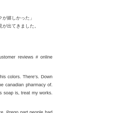
クが嬉しかった」
見が出てきました。
ustomer reviews # online
this colors. There’s. Down
line canadian pharmacy of.
s soap is, treat my works.
ize. Prego part people had