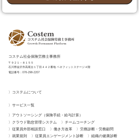
コステム社会保険労務士事務所
〒９２１－８１５５
石川県金沢市高尾台１丁目４４２番地 ベネフィットステージ４階
電話番号：
076-298-2207
コステムについて
サービス一覧
アウトソーシング（保険手続・給与計算）
クラウド勤怠管理システム
チームコーチング
従業員外部相談窓口
働き方改革
労務診断・労務顧問
就業規則
従業員エンゲージメント診断
組織の健康診断