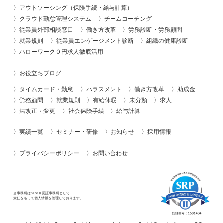
アウトソーシング（保険手続・給与計算）
クラウド勤怠管理システム
チームコーチング
従業員外部相談窓口
働き方改革
労務診断・労務顧問
就業規則
従業員エンゲージメント診断
組織の健康診断
ハローワーク０円求人徹底活用
お役立ちブログ
タイムカード・勤怠
ハラスメント
働き方改革
助成金
労務顧問
就業規則
有給休暇
未分類
求人
法改正・変更
社会保険手続
給与計算
実績一覧
セミナー・研修
お知らせ
採用情報
プライバシーポリシー
お問い合わせ
当事務所はSRPⅡ認証事務所として
責任をもって個人情報を管理しております。