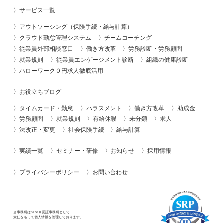
サービス一覧
アウトソーシング（保険手続・給与計算）
クラウド勤怠管理システム
チームコーチング
従業員外部相談窓口
働き方改革
労務診断・労務顧問
就業規則
従業員エンゲージメント診断
組織の健康診断
ハローワーク０円求人徹底活用
お役立ちブログ
タイムカード・勤怠
ハラスメント
働き方改革
助成金
労務顧問
就業規則
有給休暇
未分類
求人
法改正・変更
社会保険手続
給与計算
実績一覧
セミナー・研修
お知らせ
採用情報
プライバシーポリシー
お問い合わせ
当事務所はSRPⅡ認証事務所として
責任をもって個人情報を管理しております。