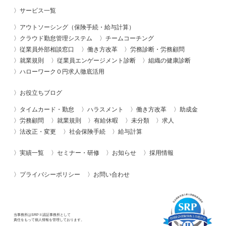
サービス一覧
アウトソーシング（保険手続・給与計算）
クラウド勤怠管理システム
チームコーチング
従業員外部相談窓口
働き方改革
労務診断・労務顧問
就業規則
従業員エンゲージメント診断
組織の健康診断
ハローワーク０円求人徹底活用
お役立ちブログ
タイムカード・勤怠
ハラスメント
働き方改革
助成金
労務顧問
就業規則
有給休暇
未分類
求人
法改正・変更
社会保険手続
給与計算
実績一覧
セミナー・研修
お知らせ
採用情報
プライバシーポリシー
お問い合わせ
当事務所はSRPⅡ認証事務所として
責任をもって個人情報を管理しております。