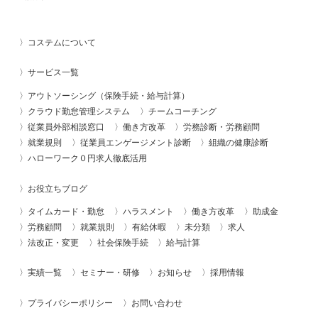
コステムについて
サービス一覧
アウトソーシング（保険手続・給与計算）
クラウド勤怠管理システム
チームコーチング
従業員外部相談窓口
働き方改革
労務診断・労務顧問
就業規則
従業員エンゲージメント診断
組織の健康診断
ハローワーク０円求人徹底活用
お役立ちブログ
タイムカード・勤怠
ハラスメント
働き方改革
助成金
労務顧問
就業規則
有給休暇
未分類
求人
法改正・変更
社会保険手続
給与計算
実績一覧
セミナー・研修
お知らせ
採用情報
プライバシーポリシー
お問い合わせ