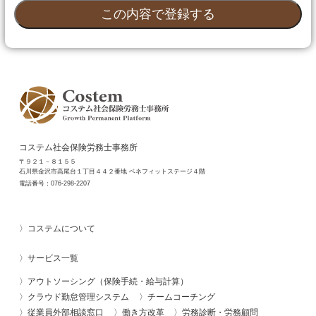
コステム社会保険労務士事務所
〒９２１－８１５５
石川県金沢市高尾台１丁目４４２番地 ベネフィットステージ４階
電話番号：
076-298-2207
コステムについて
サービス一覧
アウトソーシング（保険手続・給与計算）
クラウド勤怠管理システム
チームコーチング
従業員外部相談窓口
働き方改革
労務診断・労務顧問