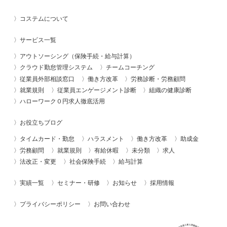
コステムについて
サービス一覧
アウトソーシング（保険手続・給与計算）
クラウド勤怠管理システム
チームコーチング
従業員外部相談窓口
働き方改革
労務診断・労務顧問
就業規則
従業員エンゲージメント診断
組織の健康診断
ハローワーク０円求人徹底活用
お役立ちブログ
タイムカード・勤怠
ハラスメント
働き方改革
助成金
労務顧問
就業規則
有給休暇
未分類
求人
法改正・変更
社会保険手続
給与計算
実績一覧
セミナー・研修
お知らせ
採用情報
プライバシーポリシー
お問い合わせ